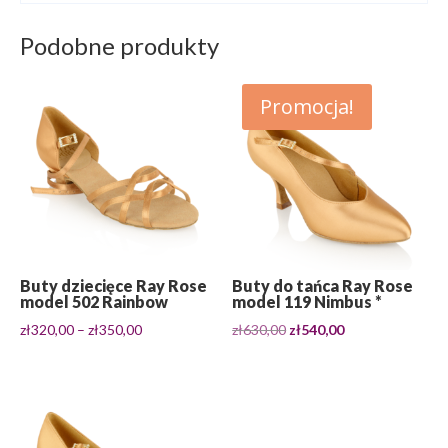
Podobne produkty
Promocja!
Buty dziecięce Ray Rose
Buty do tańca Ray Rose
model 502 Rainbow
model 119 Nimbus *
Zakres
Pierwotna
Aktualna
zł
320,00
–
zł
350,00
zł
630,00
zł
540,00
cen:
cena
cena
od
wynosiła:
wynosi:
zł320,00
zł630,00.
zł540,00.
do
zł350,00