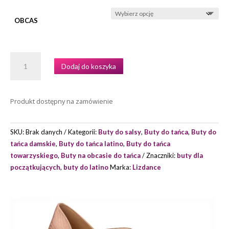
OBCAS
ILOŚĆ
Dodaj do koszyka
BUTY
DO
TAŃCA
Produkt dostępny na zamówienie
LATINO
LIZDANCE
MODEL
SKU:
Brak danych
Kategorii:
Buty do salsy
,
Buty do tańca
,
Buty do
33
tańca damskie
,
Buty do tańca latino
,
Buty do tańca
towarzyskiego
,
Buty na obcasie do tańca
Znaczniki:
buty dla
początkujących
,
buty do latino
Marka:
Lizdance