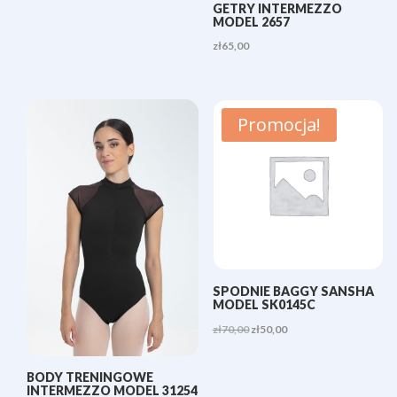
GETRY INTERMEZZO
MODEL 2657
zł
65,00
Promocja!
SPODNIE BAGGY SANSHA
MODEL SK0145C
Pierwotna
Aktualna
zł
70,00
zł
50,00
cena
cena
wynosiła:
wynosi:
BODY TRENINGOWE
INTERMEZZO MODEL 31254
zł70,00.
zł50,00.