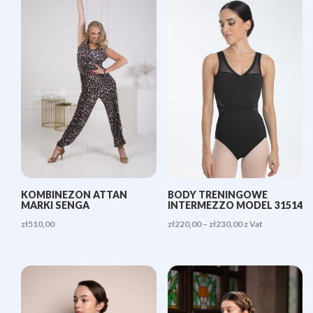
KOMBINEZON ATTAN
BODY TRENINGOWE
MARKI SENGA
INTERMEZZO MODEL 31514
Zakres
zł
510,00
zł
220,00
–
zł
230,00
z Vat
cen:
od
zł220,00
do