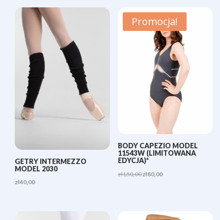
od
zł40,00
Promocja!
do
zł50,00
BODY CAPEZIO MODEL
11543W (LIMITOWANA
EDYCJA)*
GETRY INTERMEZZO
MODEL 2030
Pierwotna
Aktualna
zł
150,00
zł
80,00
zł
40,00
cena
cena
wynosiła:
wynosi:
zł150,00.
zł80,00.