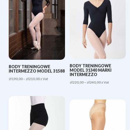
BODY TRENINGOWE
BODY TRENINGOWE
MODEL 31340 MARKI
INTERMEZZO MODEL 31588
INTERMEZZO
Zakres
zł
190,00
–
zł
210,00
z Vat
Zakres
zł
220,00
–
zł
240,00
z Vat
cen:
cen:
od
od
zł190,00
zł220,00
do
do
zł210,00
zł240,00