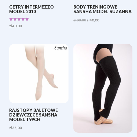
GETRY INTERMEZZO
BODY TRENINGOWE
MODEL 2010
SANSHA MODEL SUZANNA
Pierwotna
Aktualna
zł
80,00
zł
40,00
Oceniono
zł
40,00
cena
cena
5.00
na 5
wynosiła:
wynosi:
zł80,00.
zł40,00.
RAJSTOPY BALETOWE
DZIEWCZĘCE SANSHA
MODEL T99CH
zł
35,00