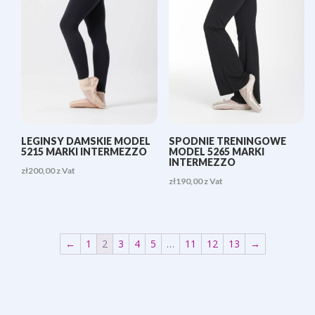
LEGINSY DAMSKIE MODEL
SPODNIE TRENINGOWE
5215 MARKI INTERMEZZO
MODEL 5265 MARKI
INTERMEZZO
zł
200,00
z Vat
zł
190,00
z Vat
←
1
2
3
4
5
…
11
12
13
→