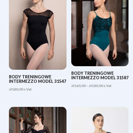
zł230,00
BODY TRENINGOWE
BODY TRENINGOWE
INTERMEZZO MODEL 31587
INTERMEZZO MODEL 31547
Zakres
zł
160,00
–
zł
180,00
z Vat
zł
180,00
z Vat
cen:
od
zł160,00
do
zł180,00