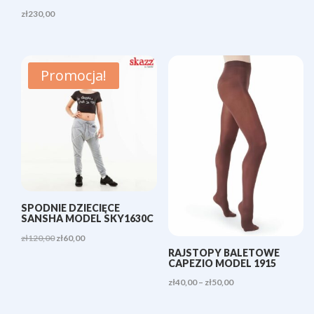
zł
230,00
Promocja!
SPODNIE DZIECIĘCE
SANSHA MODEL SKY1630C
Pierwotna
Aktualna
zł
120,00
zł
60,00
RAJSTOPY BALETOWE
cena
cena
CAPEZIO MODEL 1915
wynosiła:
wynosi:
Zakres
zł
40,00
–
zł
50,00
zł120,00.
zł60,00.
cen: