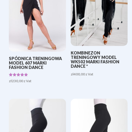
KOMBINEZON
TRENINGOWY MODEL
SPÓDNICA TRENINGOWA
WK502 MARKI FASHION
MODEL 607 MARKI
DANCE *
FASHION DANCE
zł
400,00
z Vat
Oceniono
zł
230,00
z Vat
5.00
na 5